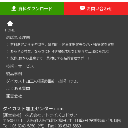
資料ダウンロード
お問い合わせ
HOME
選ばれる理由
材料選定から金型改善、薄肉化・軽量化提案等のVA・VE提案を実施
あらゆる材質、ならびにMIMや樹脂成形など様々な工法にも対応
試作1個から量産まで一貫対応する品質管理サポート
技術・サービス
製品事例
ダイカスト加工の基礎知識・技術コラム
よくある質問
運営会社
ダイカスト加工センター.com
[運営会社]：株式会社アトライズヨドガワ
〒530-0001 大阪府大阪市北区梅田2丁目1番3号 桜橋御幸ビル13階
Tel：06-6343-5850（代） Fax：06-6343-5860