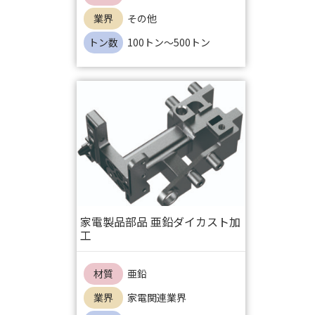
業界
その他
トン数
100トン～500トン
家電製品部品 亜鉛ダイカスト加
工
材質
亜鉛
業界
家電関連業界