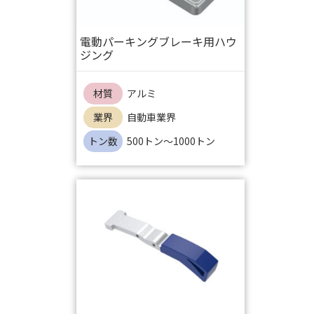
電動パーキングブレーキ用ハウ
ジング
材質
アルミ
業界
自動車業界
トン数
500トン～1000トン