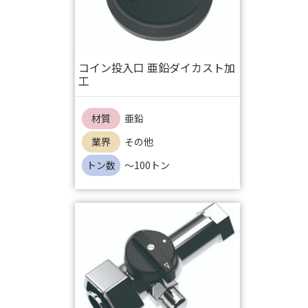
コイン投入口 亜鉛ダイカスト加
工
材質
亜鉛
業界
その他
トン数
～100トン