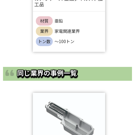
工品
材質
亜鉛
業界
家電関連業界
トン数
～100トン
同じ業界の事例一覧