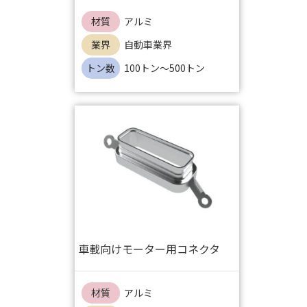
材質
アルミ
業界
自動車業界
トン数
100トン～500トン
車載向けモーター用コネクタ
材質
アルミ